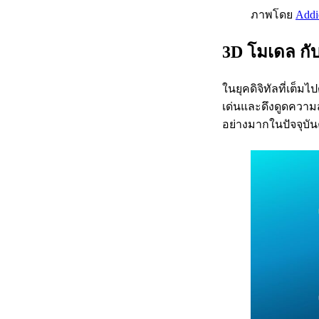
ภาพโดย
Addi
3D โมเดล ก
ในยุคดิจิทัลที่เต
เด่นและดึงดูดความสน
อย่างมากในปัจจุบั