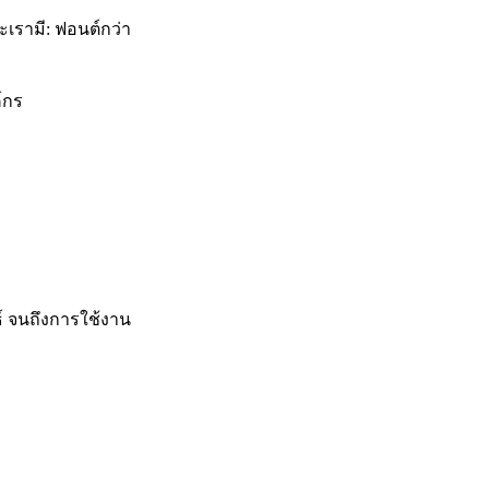
ะเรามี: ฟอนต์กว่า
์กร
ุทธ์ จนถึงการใช้งาน