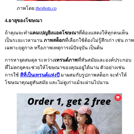
ภาพโดย
theshots.co
4.อายุของโฆษณา
ถ้าคุณจะทำ
แคมเปญยิงแอดโฆษณา
ที่ต้องแสดงให้ทุกคนเห็น
เป็นระยะเวลานาน
ภาพสต็อก
ที่เลือกใช้ต้องไม่รู้สึกเก่า เช่น ภาพ
เฉพาะฤดูกาล หรือภาพเหตุการณ์ปัจจุบัน เป็นต้น
การหาจุดสมดุล ระหว่าง
เทรนด์ภาพ
ที่ทันสมัยและองค์ประกอบ
ที่ไม่ตกยุคจะช่วยให้โฆษณาของคุณอยู่ได้นาน ตัวอย่างเช่น
การใช้
สีที่เป็นเทรนด์แห่งปี
มาผสมกับรูปภาพสต็อก จะทำให้
โฆษณาคุณดูทันสมัย และไม่ดูเก่าแม้จะผ่านไปนาน