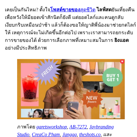
เคยเป็นกันไหม? ตั้งใจ
โพสต์ขายของ
สุดชีวิต
ไลฟ์สด
ยันเที่ยงคืน
เพื่อหวังให้มียอดเข้าสักนิดก็ยังดี แต่ยอดไลก์และคนดูกลับ
เงียบกริบเหมือนป่าช้า แล้วก็ต้องขอให้ญาติพี่น้องมาช่วยกดไลก์
ให้ เหตุการณ์จะไม่เกิดขึ้นอีกต่อไป เพราะเราสามารถยกระดับ
การขายของได้ ด้วยการเลือกภาพที่เหมาะสมในการ
ยิงแอด
อย่างมีประสิทธิภาพ
ภาพโดย
garetsworkshop
,
AB-7272
,
Jaybranding
Studio
,
CreaCo Pham
,
Jangqq
,
theshots.co
, และ