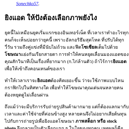
Sonechko57
.
ยิงแอด ให้ปังต้องเลือกภาพยังไง
ยุคนี้ไม่เหมือนยุคเริ่มแรกของอินเทอร์เน็ต ที่เวลาเราทำอะไรทุก
คนก็จะเห็นบ่อยกว่ายุคนี้ เพราะอัลกอริธึมสุดโหด ที่ปรับได้ทุก
วี่วัน รวมถึงคู่แข่งที่มีนับไม่ถ้วน และฟีด
โซเชียล
เต็มไปด้วย
โฆษณา
แย่งกันเรียกสายตา การทำให้คนหยุดเลื่อนมองแอดของ
คุณสักวินาทีเป็นเรื่องที่ยากมาก (ก.ไก่ล้านตัว) ถ้าไร้การ
ยิงแอด
เพื่อให้เข้าถึงคอนเทนต์ของเรา
ทำให้เวลาเราจะ
ยิงแอด
ต้องคิดเยอะขึ้น ว่าจะใช้ภาพแบบไหน
กราฟิกไปในทิศทางใด เพื่อทำให้โฆษณาคุณเด่นจนหลายคน
ต้องหยุดดูไม่เลื่อนผ่าน
ถึงแม้ว่าจะมีบริการรับถ่ายรูปสินค้ามากมาย แต่ก็ต้องแลกมากับ
เวลาและค่าใช้จ่ายที่ค่อนข้างสูง หลายคนจึงไม่อยากเสียต้นทุน
ไปกับการถ่ายรูปเพื่อยิงแอดโฆษณา
ภาพสต็อก หรือ stock
photo
จึงกลายเป็นตัวเลือกแรก ๆ ในใจของทุกคน เหตุผลก็คือ