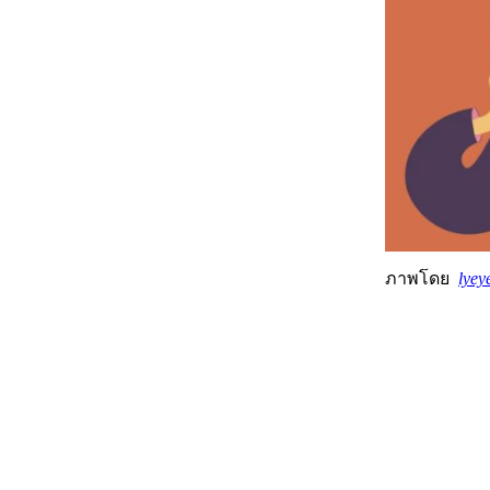
ภาพโดย
lyey