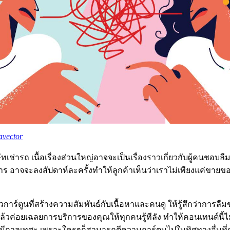
avector
ัทเช่ารถ เนื้อเรื่องส่วนใหญ่อาจจะเป็นเรื่องราวเกี่ยวกับผู้คนชอบล
ิการ อาจจะลงสัปดาห์ละครั้งทำให้ลูกค้าเห็นว่าเราไม่เพียงแค่ขายข
นวการ์ตูนที่สร้างความสัมพันธ์กับเนื้อหาและคนดู ให้รู้สึกว่าการลืมข
ล้วค่อยเฉลยการบริการของคุณให้ทุกคนรู้ทีลัง ทำให้คอนเทนต์นี้ไม่น
ีกาลเทศะ เพราะใครๆก็สามารถตีความการ์ตูนไปในทิศทางอื่นที่ค