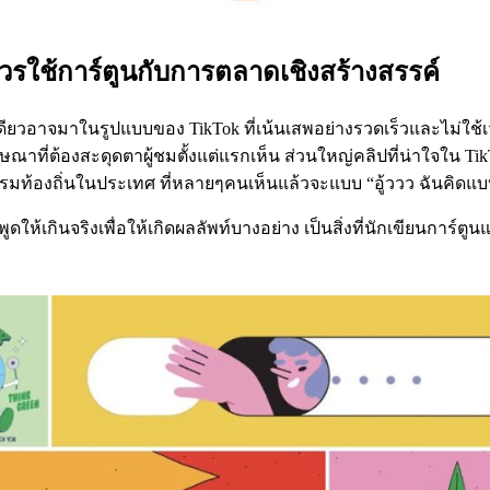
วรใช้การ์ตูนกับการตลาดเชิงสร้างสรรค์
งเดียวอาจมาในรูปแบบของ TikTok ที่เน้นเสพอย่างรวดเร็วและไม่ใช้
าที่ต้องสะดุดตาผู้ชมตั้งแต่แรกเห็น ส่วนใหญ่คลิปที่น่าใจใน TikT
รรมท้องถิ่นในประเทศ ที่หลายๆคนเห็นแล้วจะแบบ “อู้ววว ฉันคิดแบ
ห้เกินจริงเพื่อให้เกิดผลลัพท์บางอย่าง เป็นสิ่งที่นักเขียนการ์ต