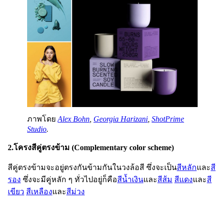
ภาพโดย
Alex Bohn
,
Georgia Harizani
,
ShotPrime
Studio
.
2.โครงสีคู่ตรงข้าม (Complementary color scheme)
สีคู่ตรงข้ามจะอยู่ตรงกันข้ามกันในวงล้อสี ซึ่งจะเป็น
สีหลัก
และ
สี
รอง
ซึ่งจะมีคู่หลัก ๆ ทั่วไปอยู่ก็คือ
สีน้ำเงิน
และ
สีส้ม
สีแดง
และ
สี
เขียว
สีเหลือง
และ
สีม่วง