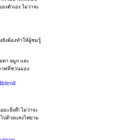
องตัวเอง ไม่ว่าจะ
งต้องทำให้ผู้ชมรู้
คือตา จมูก และ
้ภาพที่ชวนมอง
 Beheydt
.
อะยิ่งดี! ไม่ว่าจะ
ต็มไปด้วยแสงไฟยาม
cdesign
.