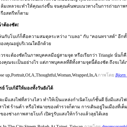
ามล้มเหลวจะทำให้คุณเก่งขึ้น จนคุณค้นพบแนวทางในการถ่ายภาพข
รือสตรีทก็ตาม
าต้องชัด!
ับโบเก้ก็คือความสมดุลระหว่าง “เบลอ” กับ “คอนทราสต์” อีกทั้งยั
ของคุณอยู่บริเวณใดอีกด้วย
วรจะต้องชัดในภาพบุคคลมีอยู่สามจุด หรือเรียกว่า Triangle นั่นก็
งคุณจะเป็นอย่างไร แต่ภาพบุคคลที่ดีทั้งสามจุดนี้ต้องชัด ถึงจะได
ภาพโดย
Bjorn
์ โบเก้มีให้มองทั้งวันยังได้
มีแสงไฟที่สว่างไสว ทำให้เป็นแหล่งกำเนิดโบเก้ชั้นดี ยิ่งมีแสงไฟเย
สาไฟ ร้านค้า หรือไฟฉายของตำรวจก็ตาม การเดินอยู่ในเมืองที่เ
ค์ของช่างภาพสายโบเก้ เปิดรูรับแสงให้กว้างแล้วลุยได้เลย
ภาพโดย
dreamsgraphi