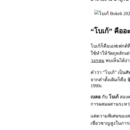
“โบเก้” คืออ
โบเก้ก็คือเอฟเฟกต์
ใช้ทำให้วัตถุหลัก
วงกลม
พบเห็นได้ง่
คำว่า “โบเก้” เป็นศ
จากคำดั้งเดิมก็คื
1990s
เบลอ
กับ
โบเก้
สองค
การผสมผสานระหว่
แต่ความพิเศษของสอง
เชี่ยวชาญสูงในกา