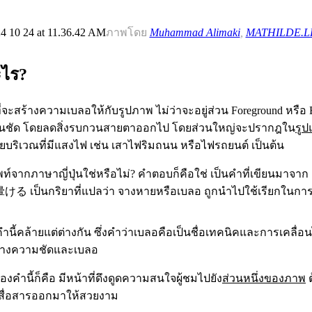
ภาพโดย
Muhammad Alimaki
,
MATHILDE.L
ะไร?
ที่จะสร้างความเบลอให้กับรูปภาพ ไม่ว่าจะอยู่ส่วน Foreground หรือ
เด่นชัด โดยลดสิ่งรบกวนสายตาออกไป โดยส่วนใหญ่จะปรากฎใน
รู
ายบริเวณที่มีแสงไฟ เช่น เสาไฟริมถนน หรือไฟรถยนต์ เป็นต้น
ัพท์จากภาษาญี่ปุ่นใช่หรือไม่? คำตอบก็คือใช่ เป็นคำที่เขียนมาจาก
อ 暈ける เป็นกริยาที่แปลว่า จางหายหรือเบลอ ถูกนำไปใช้เรียกในกา
ำนี้คล้ายแต่ต่างกัน ซึ่งคำว่าเบลอคือเป็นชื่อเทคนิคและการเคลื่อ
างความชัดและเบลอ
คำนี้ก็คือ มีหน้าที่ดึงดูดความสนใจผู้ชมไปยัง
ส่วนหนึ่งของภาพ
ต
รสื่อสารออกมาให้สวยงาม