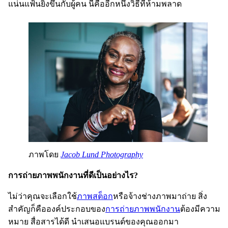
แน่นแฟ้นยิ่งขึ้นกับผู้คน นี่คืออีกหนึ่งวิธีที่ห้ามพลาด
ภาพโดย
Jacob Lund Photography
การถ่ายภาพพนักงานที่ดีเป็นอย่างไร?
ไม่ว่าคุณจะเลือกใช้
ภาพสต็อก
หรือจ้างช่างภาพมาถ่าย สิ่ง
สำคัญก็คือองค์ประกอบของ
การถ่ายภาพพนักงาน
ต้องมีความ
หมาย สื่อสารได้ดี นำเสนอแบรนด์ของคุณออกมา