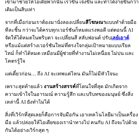
เข้ามาช่วยให้ไอเดียพวกนั้น เร็วขึ้น เจ๋งขึ้น และทำได้ง่ายขึ้นกว่า
เดิมเป็นสิบเท่า
จากที่เมื่อก่อนเราต้องมานั่งลองเปลี่ยน
สีโฆษณา
แบบทำด้วยมือ
ทีละชิ้น กว่าจะได้ครบทุกเวอร์ชันก็หมดแรงพอดี แต่ตอนนี้ AI
จัดให้ได้หมดในพริบตา จะเปลี่ยนสี สลับฟอนต์ ปรับ
เลย์เอาต์
หรือแม้แต่สร้างเวอร์ชันใหม่ที่ตรงใจกลุ่มเป้าหมายแบบเรียล
ไทม์ ก็ทำได้หมด เหมือนมีผู้ช่วยที่ทำงานไม่เหนื่อย ไม่บ่น และ
โคตรรู้ใจ
แต่เดี๋ยวก่อน… ถึง AI จะเทพแค่ไหน มันก็ไม่มีหัวใจนะ
เพราะสุดท้ายแล้ว
งานสร้างสรรค์
ที่โดนใจที่สุด มักเกิดจาก
ความเข้าใจในอารมณ์ ความรู้สึก และบริบทของมนุษย์ ซึ่งสิ่ง
เหล่านี้ AI ยังทำไม่ได้
สิ่งที่เวิร์กที่สุดเลยก็คือการจับมือกัน เอาเทคโนโลยีมาเป็นเครื่อง
มือ แล้วปล่อยให้ไอเดียของเรานำทางไป คนกับ AI ถึงจะไปด้วย
กันได้อย่างเวิร์กสุด ๆ