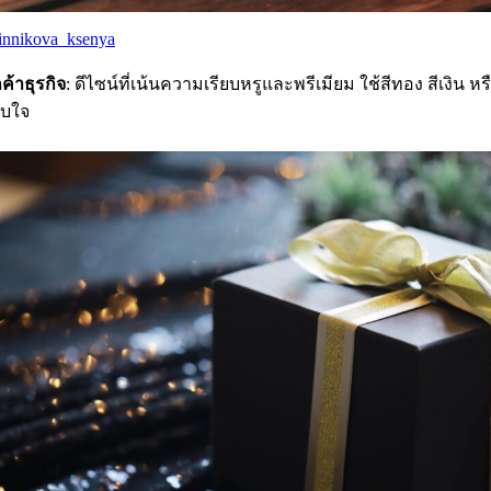
innikova_ksenya
กค้าธุรกิจ
: ดีไซน์ที่เน้นความเรียบหรูและพรีเมียม ใช้สีทอง สีเงิน หร
ับใจ