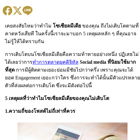
เคยสงสัยไหมว่าทำไม
โซเชียลมีเดีย
ของคุณ ถึงไม่เติบโตตามที่
คาดหวังเสียที ในครั้งนี้เราจะมาบอก 5 เหตุผลหลัก ๆ ที่คุณอาจ
ไม่รู้ให้ได้ทราบกัน
การเติบโตบนโซเชียลมีเดียคือความท้าทายอย่างหนึ่ง ปฏิเสธไม่
ได้เลยว่าการ
ทำการตลาดยุคดิจิทัล
Social media ที่นิยมใช้มาก
ที่สุด
การมีผู้ติดตามเยอะย่อมมีชัยไปกว่าครึ่ง เพราะคุณจะได้
ยอด Engagement เยอะกว่าใคร ซึ่งการจะทำได้นั้นมีตัวแปรหลาย
ตัวที่ส่งผลต่อการเติบโต ซึ่งจะมีดังต่อไปนี้
5 เหตุผลที่ว่าทำไมโซเชียลมีเดียของคุณไม่เติบโต
1.ความถี่ของโพสต์ไม่ถี่เท่าที่ควร