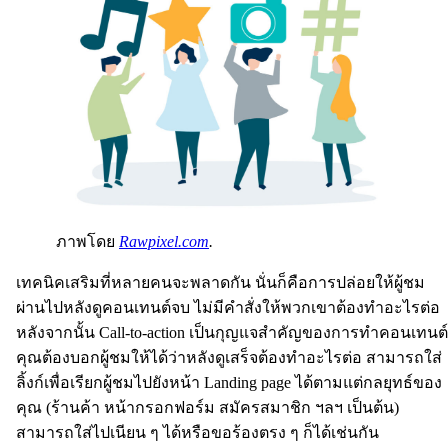
ภาพโดย
Rawpixel.com
.
เทคนิคเสริมที่หลายคนจะพลาดกัน นั่นก็คือการปล่อยให้ผู้ชม
ผ่านไปหลังดูคอนเทนต์จบ ไม่มีคำสั่งให้พวกเขาต้องทำอะไรต่อ
หลังจากนั้น Call-to-action เป็นกุญแจสำคัญของการทำคอนเทนต์
คุณต้องบอกผู้ชมให้ได้ว่าหลังดูเสร็จต้องทำอะไรต่อ สามารถใส่
ลิ้งก์เพื่อเรียกผู้ชมไปยังหน้า Landing page ได้ตามแต่กลยุทธ์ของ
คุณ (ร้านค้า หน้ากรอกฟอร์ม สมัครสมาชิก ฯลฯ เป็นต้น)
สามารถใส่ไปเนียน ๆ ได้หรือขอร้องตรง ๆ ก็ได้เช่นกัน