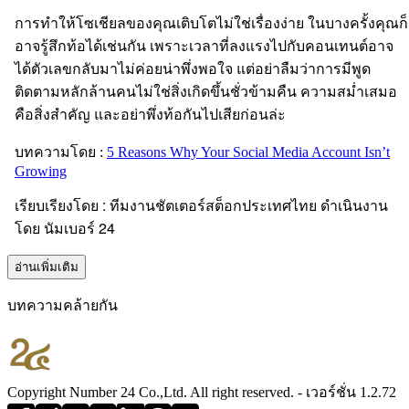
การทำให้โซเชียลของคุณเติบโตไม่ใช่เรื่องง่าย ในบางครั้งคุณก็
อาจรู้สึกท้อได้เช่นกัน เพราะเวลาที่ลงแรงไปกับคอนเทนต์อาจ
ได้ตัวเลขกลับมาไม่ค่อยน่าพึ่งพอใจ แต่อย่าลืมว่าการมีพูด
ติดตามหลักล้านคนไม่ใช่สิ่งเกิดขึ้นชั่วข้ามคืน ความสม่ำเสมอ
คือสิ่งสำคัญ และอย่าพึ่งท้อกันไปเสียก่อนล่ะ
บทความโดย :
5 Reasons Why Your Social Media Account Isn’t
Growing
:
เรียบเรียงโดย
ทีมงานชัตเตอร์สต็อกประเทศไทย
ดำเนินงาน
24
โดย
นัมเบอร์
อ่านเพิ่มเติม
บทความคล้ายกัน
Copyright Number 24 Co.,Ltd. All right reserved. - เวอร์ชั่น 1.2.72