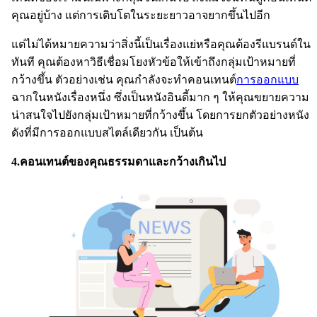
คุณอยู่บ้าง แต่การเติบโตในระยะยาวอาจยากขึ้นไปอีก
แต่ไม่ได้หมายความว่าสิ่งนี้เป็นเรื่องแย่หรือคุณต้องรีแบรนด์ใน
ทันที คุณต้องหาวิธีเชื่อมโยงหัวข้อให้เข้าถึงกลุ่มเป้าหมายที่
กว้างขึ้น ตัวอย่างเช่น คุณกำลังจะทำคอนเทนต์
การออกแบบ
ฉากในหนังเรื่องหนึ่ง ซึ่งเป็นหนังอินดี้มาก ๆ ให้คุณขยายความ
น่าสนใจไปยังกลุ่มเป้าหมายที่กว้างขึ้น โดยการยกตัวอย่างหนัง
ดังที่มีการออกแบบสไตล์เดียวกัน เป็นต้น
4.คอนเทนต์ของคุณธรรมดาและกว้างเกินไป