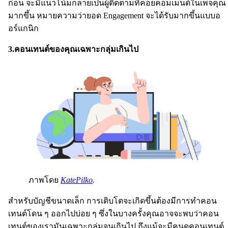
ก่อน จะมีแนวโน้มกลายเป็นผู้ติดตามที่คอยคอมเมนต์ในเพจคุณ
มากขึ้น หมายความว่ายอด Engagement จะได้รับมากขึ้นแบบอ
อร์แกนิก
3.คอนเทนต์ของคุณเฉพาะกลุ่มเกินไป
ภาพโดย
KatePilko
.
สำหรับบัญชีขนาดเล็ก การเติบโตจะเกิดขึ้นต้องมีการทำคอน
เทนต์โดน ๆ ออกไปบ่อย ๆ ซึ่งในบางครั้งคุณอาจจะพบว่าคอน
เทนต์ของเรามันเฉพาะกลุ่มจนเกินไป ถึงแม้จะมีคนดูคอนเทนต์