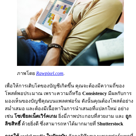
ภาพโดย
Rawpixel.com
.
เพื่อให้การเติบโตของบัญชีเกิดขึ้น คุณจะต้องมีความถี่ของ
โพสต์พอประมาณ เพราะความถี่หรือ
Consistency
มีผลกับการ
มองเห็นของบัญชีคุณบนแพลตฟอร์ม ดังนั้นคุณต้องโพสต์อย่าง
สม่ำเสมอ และต้องมีเนื้อหาในการนำเสนอที่แปลกใหม่ อย่าง
เช่น
โซเชียลเน็ตเวิร์คเกม
ยิ่งมี่ภาพประกอบที่สวยงาม และ
ถูก
ลิขสิทธิ์
ด้วยยิ่งดี ซึ่งสามารถหาได้มากมายที่
Shutterstock