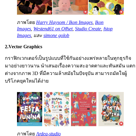
ภาพโดย
Harry Haysom / Ikon Images
,
Ikon
Images
,
Westend61 on Offset
,
Studio Create
,
fstop
Images
, และ
simone golob
2.Vector Graphics
กราฟิกเวกเตอร์เป็นรูปแบบที่ใช้กันอย่างแพร่หลายในทุกธุรกิจ
มาอย่างยาวนาน นำเสนอเรื่องความสะอาดตาและทันสมัน แตก
ต่างจากภาพ 3D ที่มีความล้าสมัยในปัจจุบัน สามารถมัดใจผู้
บริโภคยุคใหม่ได้ง่าย
ภาพโดย
Ardea-studio