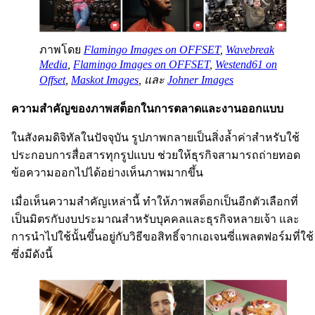
ภาพโดย
Flamingo Images on OFFSET
,
Wavebreak
Media
,
Flamingo Images on OFFSET
,
Westend61 on
Offset
,
Maskot Images
, และ
Johner Images
ความสำคัญของภาพสต็อกในการตลาดและงานออกแบบ
ในสังคมดิจิทัลในปัจจุบัน รูปภาพกลายเป็นสิ่งล้ำค่าสำหรับใช้
ประกอบการสื่อสารทุกรูปแบบ ช่วยให้ธุรกิจสามารถถ่ายทอด
ข้อความออกไปได้อย่างเห็นภาพมากขึ้น
เมื่อเห็นความสำคัญเหล่านี้ ทำให้ภาพสต็อกเป็นอีกตัวเลือกที่
เป็นมิตรกับงบประมาณสำหรับบุคคลและธุรกิจหลายเจ้า และ
การนำไปใช้นั้นขึ้นอยู่กับวิธีขอสิทธิ์จากเอเจนซี่แพลตฟอร์มที่ใช้
ซึ่งมีดังนี้