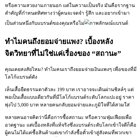
หรือความสวยงามภายนอก แต่ในความเป็นจริง มันคือรากฐาน
สำคัญที่กำหนดทิศทางว่าผู้คนจะจดจำ รู้สึก และอยากเข้ามา
เป็นส่วนหนึ่งกับแบรนด์ของคุณหรือไม่
ทำไมคนถึงยอมจ่ายแพง? เบื้องหลัง
จิตวิทยาที่ไม่ใช่แค่เรื่องของ “สถานะ”
คุณเคยสงสัยไหม? ทำไมคนเราถึงยอมจ่ายเงินแพงๆ เพื่อของที่มี
โลโก้แบรนด์ดัง
เห็นเสื้อยืดธรรมดาตัวละ 199 บาท เราอาจจะเดินผ่านชิลล์ๆ แต่
พอเป็นเสื้อแบบเดียวกันที่มีโลโก้แบรนด์ระดับโลกแปะอยู่ ราคา
พุ่งไป 5,000 บาท หลายคนกลับยอมจ่ายและภูมิใจที่ได้สวมใส่
หลายคนอาจคิดว่านี่คือการซื้อสถานะ หรือความฟุ่มเฟือยเพื่อ
อวดฐานะ แต่เบื้องหลังที่แท้จริงซึ่งแบรนด์ระดับโลกเข้าใจดีก็คือ
ผู้คนไม่ได้แค่ซื้อสินค้าแต่เขากำลังซื้อตั๋วเข้าสู่สังคมที่พวกเขา