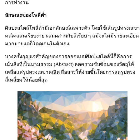
การทำงาน
ลักษณะของโพลี่ต่ำ
ศิลปะสไตล์โพลี่ต่ำมีเอกลักษณ์เฉพาะตัว โดยใช้เส้นรูปทรงเลขา
คณิตแสนเรียบง่าย ผสมผสานกับสีเรียบ ๆ แม้จะไม่มีรายละเอียด
มากมายแต่ก็โดดเด่นในตัวเอง
บางครั้งกุญแจสำคัญของการออกแบบศิลปะสไตล์นี้ก็คือการ
เน้นสิ่งที่เป็นนามธรรม (Abstract) ลดความซับซ้อนของวัตถุให้
เหลือแค่รูปทรงเลขาคณิต สื่อสารให้ง่ายขึ้นโดยการลดรูปทรง
สี่เหลี่ยมให้น้อยที่สุด