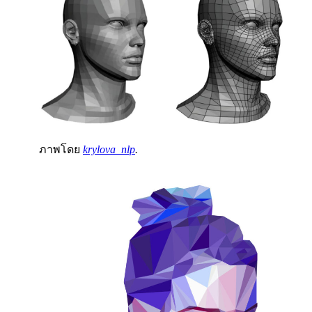
ภาพโดย
krylova_nlp
.