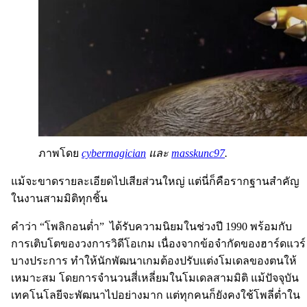
ภาพโดย
cybermagician
และ
masskunc97
.
แม้จะขาดรายละเอียดไปเสียส่วนใหญ่ แต่นี่ก็คือรากฐานสำคัญ
ในงานสามมิติทุกชิ้น
คำว่า “โพลิกอนต่ำ” ได้รับความนิยมในช่วงปี 1990 พร้อมกับ
การเติบโตของวงการวิดีโอเกม เนื่องจากข้อจำกัดของฮาร์ดแวร์
บางประการ ทำให้นักพัฒนาเกมต้องปรับแต่งโมเดลของตนให้
เหมาะสม โดยการจำนวนสี่เหลี่ยมในโมเดลสามมิติ แม้ปัจจุบัน
เทคโนโลยีจะพัฒนาไปอย่างมาก แต่ทุกคนก็ยังคงใช้โพลี่ต่ำใน