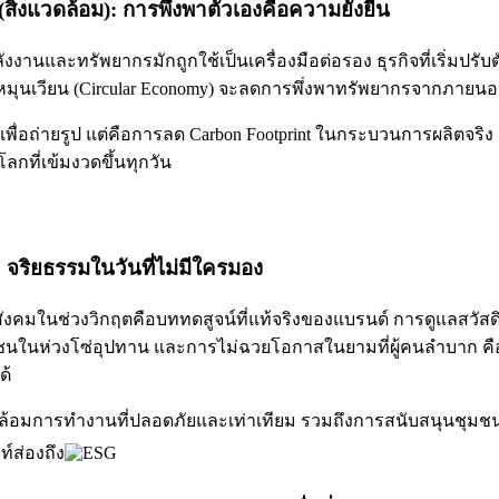
สิ่งแวดล้อม): การพึ่งพาตัวเองคือความยั่งยืน
านและทรัพยากรมักถูกใช้เป็นเครื่องมือต่อรอง ธุรกิจที่เริ่มปรับ
มุนเวียน (Circular Economy) จะลดการพึ่งพาทรัพยากรจากภายนอก
เพื่อถ่ายรูป แต่คือการลด Carbon Footprint ในกระบวนการผลิตจริง 
ลกที่เข้มงวดขึ้นทุกวัน
): จริยธรรมในวันที่ไม่มีใครมอง
ังคมในช่วงวิกฤตคือบททดสูจน์ที่แท้จริงของแบรนด์ การดูแลสวั
ชนในห่วงโซ่อุปทาน และการไม่ฉวยโอกาสในยามที่ผู้คนลำบาก คือสิ
ด้
อมการทำงานที่ปลอดภัยและเท่าเทียม รวมถึงการสนับสนุนชุมชนอ
ท์ส่องถึง