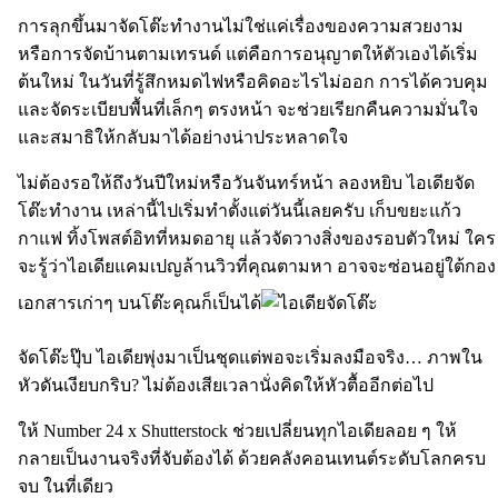
การลุกขึ้นมาจัดโต๊ะทำงานไม่ใช่แค่เรื่องของความสวยงาม
หรือการจัดบ้านตามเทรนด์ แต่คือการอนุญาตให้ตัวเองได้เริ่ม
ต้นใหม่ ในวันที่รู้สึกหมดไฟหรือคิดอะไรไม่ออก การได้ควบคุม
และจัดระเบียบพื้นที่เล็กๆ ตรงหน้า จะช่วยเรียกคืนความมั่นใจ
และสมาธิให้กลับมาได้อย่างน่าประหลาดใจ
ไม่ต้องรอให้ถึงวันปีใหม่หรือวันจันทร์หน้า ลองหยิบ ไอเดียจัด
โต๊ะทำงาน เหล่านี้ไปเริ่มทำตั้งแต่วันนี้เลยครับ เก็บขยะแก้ว
กาแฟ ทิ้งโพสต์อิทที่หมดอายุ แล้วจัดวางสิ่งของรอบตัวใหม่ ใคร
จะรู้ว่าไอเดียแคมเปญล้านวิวที่คุณตามหา อาจจะซ่อนอยู่ใต้กอง
เอกสารเก่าๆ บนโต๊ะคุณก็เป็นได้
จัดโต๊ะปุ๊บ ไอเดียพุ่งมาเป็นชุดแต่พอจะเริ่มลงมือจริง… ภาพใน
หัวดันเงียบกริบ? ไม่ต้องเสียเวลานั่งคิดให้หัวตื้ออีกต่อไป
ให้ Number 24 x Shutterstock ช่วยเปลี่ยนทุกไอเดียลอย ๆ ให้
กลายเป็นงานจริงที่จับต้องได้ ด้วยคลังคอนเทนต์ระดับโลกครบ
จบ ในที่เดียว