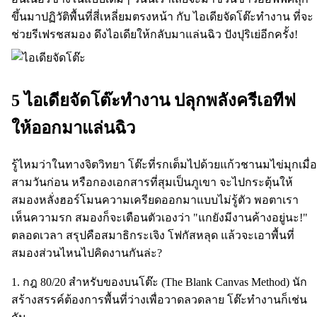
ขึ้นมาปฏิวัติพื้นที่สี่เหลี่ยมตรงหน้า กับ ไอเดียจัดโต๊ะทำงาน ที่จะ
ช่วยรีเฟรชสมอง ดึงไอเดียให้กลับมาแล่นฉิว ปังปุริเย่อีกครั้ง!
5 ไอเดียจัดโต๊ะทำงาน ปลุกพลังครีเอทีฟ
ให้ออกมาแล่นฉิว
รู้ไหมว่าในทางจิตวิทยา โต๊ะที่รกเต็มไปด้วยแก้วชานมไข่มุกเมื่อ
สามวันก่อน หรือกองเอกสารที่สุมเป็นภูเขา จะไปกระตุ้นให้
สมองหลั่งฮอร์โมนความเครียดออกมาแบบไม่รู้ตัว พอตาเรา
เห็นความรก สมองก็จะเตือนตัวเองว่า "แกยังมีงานค้างอยู่นะ!"
ตลอดเวลา สรุปคือสมาธิกระเจิง โฟกัสหลุด แล้วจะเอาพื้นที่
สมองส่วนไหนไปคิดงานกันล่ะ?
1. กฎ 80/20 สำหรับของบนโต๊ะ (The Blank Canvas Method) นัก
สร้างสรรค์ต้องการพื้นที่ว่างเพื่อวาดลวดลาย โต๊ะทำงานก็เช่น