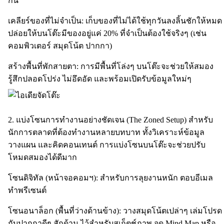
กัน
เคลียร์ของที่ไม่จำเป็น: เก็บของที่ไม่ได้ใช้ทุกวันลงลิ้นชักให้หมด
ปล่อยให้บนโต๊ะมีของอยู่แค่ 20% ที่จำเป็นต้องใช้จริงๆ (เช่น
คอมพิวเตอร์ สมุดโน้ต ปากกา)
สร้างพื้นที่พักสายตา: การมีพื้นที่โล่งๆ บนโต๊ะจะช่วยให้สมอง
รู้สึกปลอดโปร่ง ไม่อึดอัด และพร้อมเปิดรับข้อมูลใหม่ๆ
2. แบ่งโซนการทำงานอย่างชัดเจน (The Zoned Setup) สำหรับ
นักการตลาดที่ต้องทำงานหลายบทบาท ทั้งวิเคราะห์ข้อมูล
วางแผน และคิดคอนเทนต์ การแบ่งโซนบนโต๊ะจะช่วยปรับ
โหมดสมองได้ดีมาก
โซนดิจิทัล (หน้าจอคอมฯ): สำหรับการลุยงานหนัก ตอบอีเมล
ทำพรีเซนต์
โซนอนาล็อก (พื้นที่ว่างด้านข้าง): วางสมุดโน้ตเปล่าๆ เล่มโปรด
กับปากกาดีๆ สักด้าม ไว้สำหรับสเก็ตช์ภาพ จด Mind Map หรือ