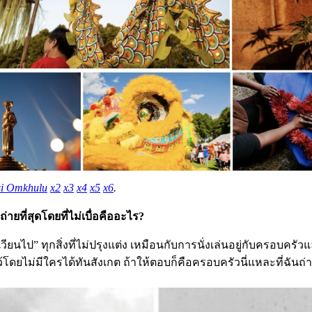
i Omkhulu
x2
x3
x4
x5
x6
.
่ายที่สุดโดยที่ไม่เบื่อคืออะไร?
เวียนไป” ทุกสิ่งที่ไม่ปรุงแต่ง เหมือนกับการนั่งเล่นอยู่กับครอบครัวแ
บไว้โดยไม่มีใครได้ทันสังเกต ถ้าให้ตอบก็คือครอบครัวนี่แหละที่ฉันถ่า